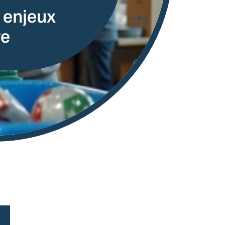
t enjeux
re